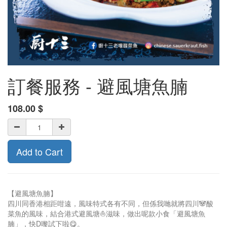
訂餐服務 - 避風塘魚腩
108.00
$
Add to Cart
【避風塘魚腩】
四川同香港相距咁遠，風味特式各有不同，但係我哋就將四川🐼酸
菜魚的風味，結合港式避風塘⛵️滋味，做出呢款小食「避風塘魚
腩」，快D嚟試下啦😋。