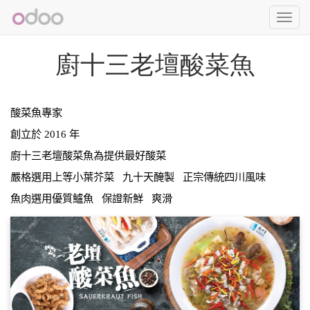
Toggl
navig
廚十三老壇酸菜魚
酸菜魚專家
創立於
2016
年
廚十三老壇酸菜魚為提供最好酸菜
嚴格選用上等小葉芥菜
九十天醃製
正宗傳統四川風味
魚肉選用優質鱸魚
保證新鮮
爽滑